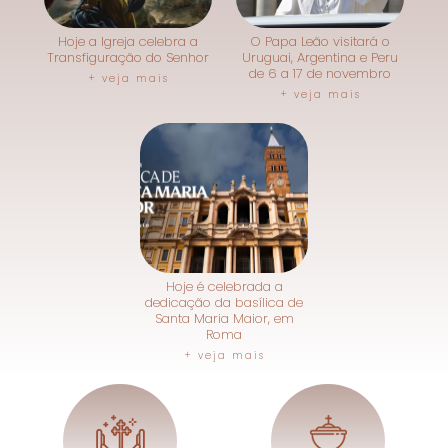
Hoje a Igreja celebra a
O Papa Leão visitará o
Transfiguração do Senhor
Uruguai, Argentina e Peru
de 6 a 17 de novembro
+ veja mais
+ veja mais
Hoje é celebrada a
dedicação da basílica de
Santa Maria Maior, em
Roma
+ veja mais