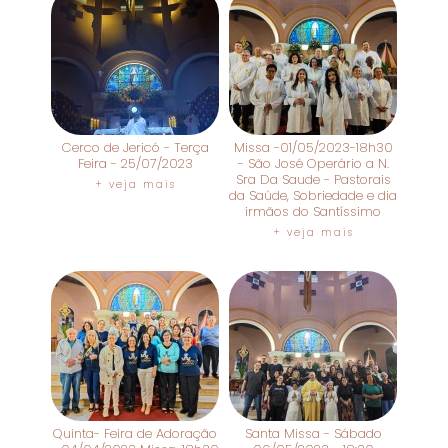
Cerco de Jericó - Terça
Missa -01/05/2023-18h30
Feira - 25/07/2023
- São José Operário a N.
Sra Da Saude - Pastorais
+ veja mais
da Saúde, Sobriedade e dia
irmãos do Santíssimo
+ veja mais
Quinta- Feira de Adoração
Santa Missa - Sábado