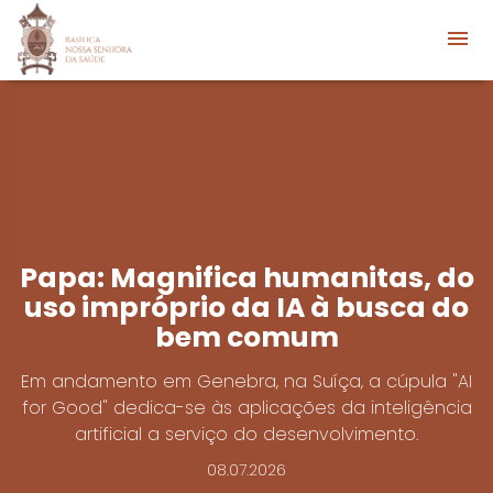
Papa: Magnifica humanitas, do
uso impróprio da IA à busca do
bem comum
Em andamento em Genebra, na Suíça, a cúpula "AI
for Good" dedica-se às aplicações da inteligência
artificial a serviço do desenvolvimento.
08.07.2026