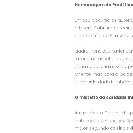
Homenagem do Pontífice 
Em seu discurso às autori
a Madre Cabrini, padroeir
cidadezinha de Sant'Angelo
Madre Francisca Xavier Ca
fazer uma escolha decisiva
carisma da sua missão, pedi
Oriente, mas para o Ociden
havia sido dado também pel
O mistério da caridade in
Assim, Madre Cabrini inte
imitando São Francisco Xa
maior, segundo os sinais d