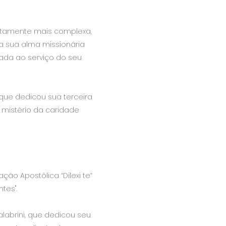
certamente mais complexa,
 a sua alma missionária
rada ao serviço do seu
, que dedicou sua terceira
ao mistério da caridade
ção Apostólica “Dilexi te”
tes".
alabrini, que dedicou seu