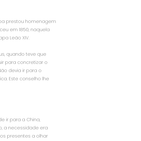
o Papa prestou homenagem
sceu em 1850, naquela
apa Leão XIV.
sus, quando teve que
ir para concretizar o
Não devia ir para o
ica. Este conselho lhe
 ir para a China,
o, a necessidade era
 os presentes a olhar