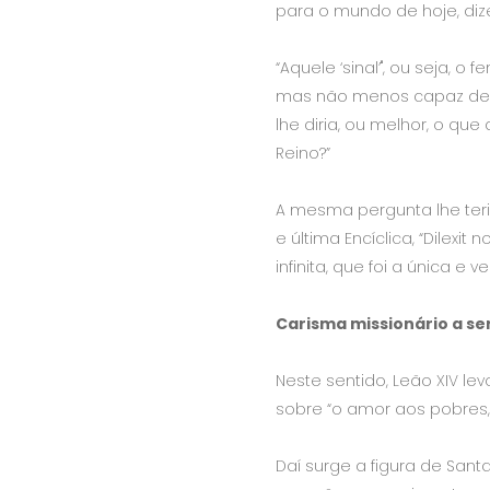
para o mundo de hoje, diz
“Aquele ‘sinal’", ou seja,
mas não menos capaz de des
lhe diria, ou melhor, o qu
Reino?”
A mesma pergunta lhe teria 
e última Encíclica, “Dilexi
infinita, que foi a única e 
Carisma missionário a se
Neste sentido, Leão XIV lev
sobre “o amor aos pobres
Daí surge a figura de Sant