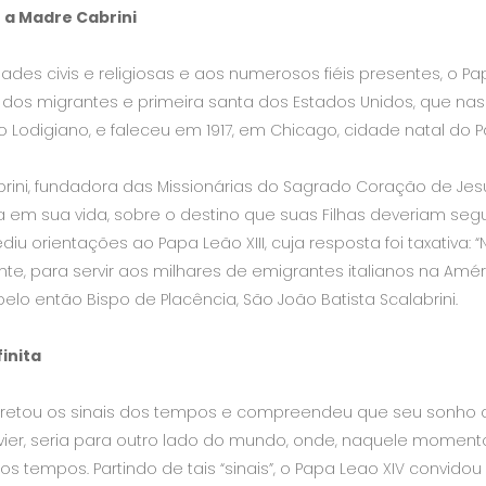
a Madre Cabrini
dades civis e religiosas e aos numerosos fiéis presentes, 
a dos migrantes e primeira santa dos Estados Unidos, que na
 Lodigiano, e faleceu em 1917, em Chicago, cidade natal do P
brini, fundadora das Missionárias do Sagrado Coração de Je
 em sua vida, sobre o destino que suas Filhas deveriam segu
u orientações ao Papa Leão XIII, cuja resposta foi taxativa: “
te, para servir aos milhares de emigrantes italianos na Amér
o então Bispo de Placência, São João Batista Scalabrini.
finita
rpretou os sinais dos tempos e compreendeu que seu sonho de
vier, seria para outro lado do mundo, onde, naquele moment
os tempos. Partindo de tais “sinais”, o Papa Leao XIV convidou