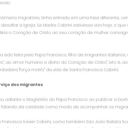
endo:
 o fenômeno migratório, tinha entrado em uma fase diferente, 
afiar a Igreja. Se Madre Cabrini estivesse viva hoje, o que
e diria o Coração de Cristo ao seu coração de mulher consag
sido feita pelo Papa Francisco, filho de imigrantes italianos
t nos”, ao amor humano e divino do Coração de Cristo", isto é, 
verdadeira "força motriz" da vida de Santa Francisca Cabrini.
rviço dos migrantes
ou adiante o Magistério do Papa Francisco ao publicar a Exorta
, falando da caridade como modo de acompanhar os migran
a Francisca Xavier Cabrini, como também São João Batista Sc