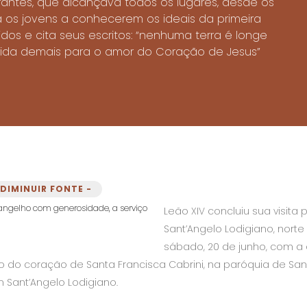
ntes, que alcançava todos os lugares, desde os
ta os jovens a conhecerem os ideais da primeira
os e cita seus escritos: “nenhuma terra é longe
ida demais para o amor do Coração de Jesus”
DIMINUIR FONTE -
Leão XIV concluiu sua visita 
Sant’Angelo Lodigiano, norte 
sábado, 20 de junho, com a
 do coração de Santa Francisca Cabrini, na paróquia de San
m Sant’Angelo Lodigiano.