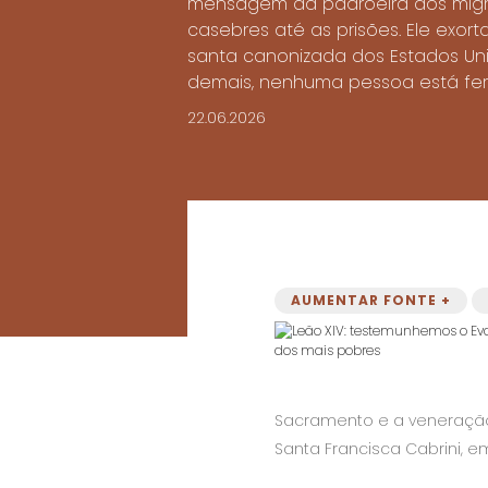
mensagem da padroeira dos migra
casebres até as prisões. Ele exor
santa canonizada dos Estados Unid
demais, nenhuma pessoa está fer
22.06.2026
AUMENTAR FONTE +
Sacramento e a veneração
Santa Francisca Cabrini, e