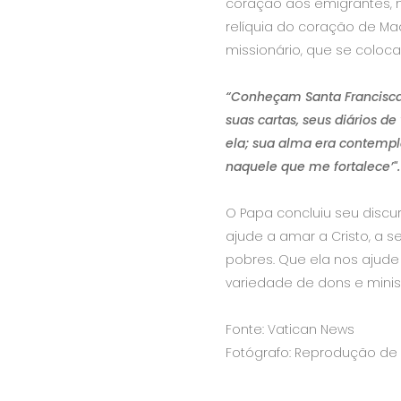
coração aos emigrantes, na
relíquia do coração de Ma
missionário, que se coloca
“Conheçam Santa Francisca 
suas cartas, seus diários 
ela; sua alma era contempla
naquele que me fortalece’".
O Papa concluiu seu discu
ajude a amar a Cristo, a 
pobres. Que ela nos ajude
variedade de dons e minist
Fonte: Vatican News
Fotógrafo: Reprodução d