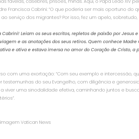
s favelas, casebres, prisões, minas. Aqui, o Papa Leão XIV p
dre Francisca Cabrini: “O que poderia ser mais oportuno do 
 ao serviço dos migrantes? Por isso, fez um apelo, sobretudo, 
Cabrini! Leiam os seus escritos, repletos de paixão por Jesus
de viagem e as anotações dos seus retiros. Quem conhece Madre 
tiva e ativa e estava imersa no amor do Coração de Cristo, a p
rso com uma exortação: “Com seu exemplo e intercessão, qu
ser testemunhas do seu Evangelho, com diligência e generosi
 a viver uma sinodalidade efetiva, caminhando juntos e busc
érios”.
e imagem Vatican News