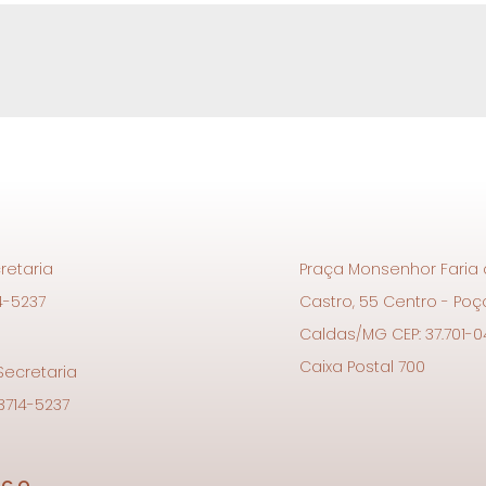
retaria
Praça Monsenhor Faria
4-5237
Castro, 55 Centro - Po
Caldas/MG CEP: 37.701-0
Caixa Postal 700
 Secretaria
 3714-5237
SCO