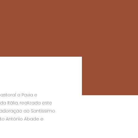
pastoral a Pavia e
da Itália, realizada este
 adoração ao Santíssimo
to Antônio Abade e