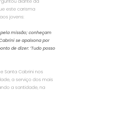
erguntou diante da
que este carisma
aos jovens:
 e pela missão; conheçam
Cabrini se apaixona por
onto de dizer: ‘Tudo posso
e Santa Cabrini nos
dade, a serviço dos mais
ando a santidade, na