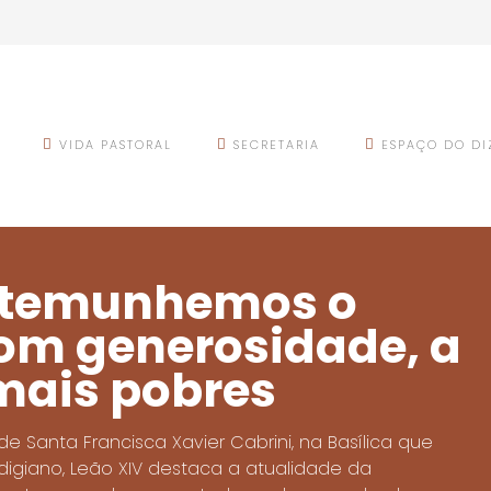
VIDA PASTORAL
SECRETARIA
ESPAÇO DO DI
estemunhemos o
om generosidade, a
mais pobres
e Santa Francisca Xavier Cabrini, na Basílica que
igiano, Leão XIV destaca a atualidade da