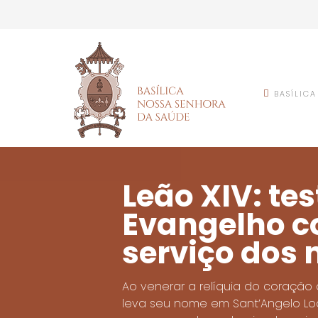
BASÍLICA
Leão XIV: t
Evangelho c
serviço dos 
Ao venerar a relíquia do coração d
leva seu nome em Sant’Angelo Lod