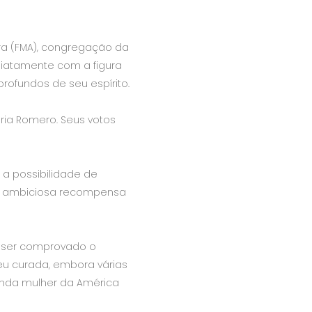
ora (FMA), congregação da
ediatamente com a figura
ofundos de seu espírito.
ria Romero. Seus votos
 a possibilidade de
ais ambiciosa recompensa
ao ser comprovado o
eu curada, embora várias
gunda mulher da América