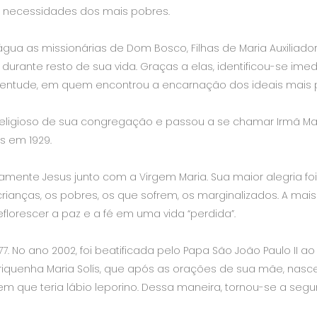
s necessidades dos mais pobres.
água as missionárias de Dom Bosco, Filhas de Maria Auxiliad
e durante resto de sua vida. Graças a elas, identificou-se im
entude, em quem encontrou a encarnação dos ideais mais pr
 religioso de sua congregação e passou a se chamar Irmã Ma
s em 1929.
amente Jesus junto com a Virgem Maria. Sua maior alegria foi
rianças, os pobres, os que sofrem, os marginalizados. A m
 reflorescer a paz e a fé em uma vida “perdida”.
77. No ano 2002, foi beatificada pelo Papa São João Paulo II 
iquenha Maria Solís, que após as orações de sua mãe, nasc
sem que teria lábio leporino. Dessa maneira, tornou-se a se