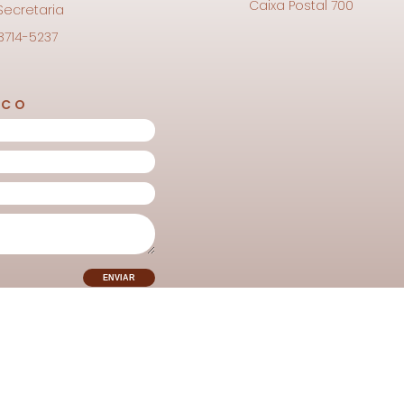
Caixa Postal 700
 Secretaria
 3714-5237
SCO
os direitos reservados