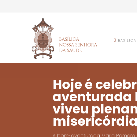
BASÍLICA
Hoje é cele
aventurada 
viveu plena
misericórdi
A bem-aventurada Maria Romero M