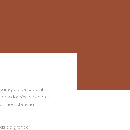
ncarregou de capacitar
idades domésticas como
abalhos; oferecia
mas de grande