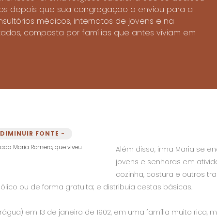
anos depois que sua congregação a enviou para a
sultórios médicos, internatos de jovens e na
ados, composta por famílias que antes viviam em
DIMINUIR FONTE -
Além disso, irmã Maria se e
jovens e senhoras em ativ
cozinha, costura e outros tr
lico ou de forma gratuita; e distribuía cestas básicas.
gua) em 13 de janeiro de 1902, em uma família muito rica, 