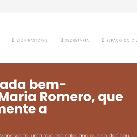
VIDA PASTORAL
SECRETARIA
ESPAÇO DO DI
brada bem-
Maria Romero, que
mente a
a
eneses foi uma religiosa salesiana que se dedicou