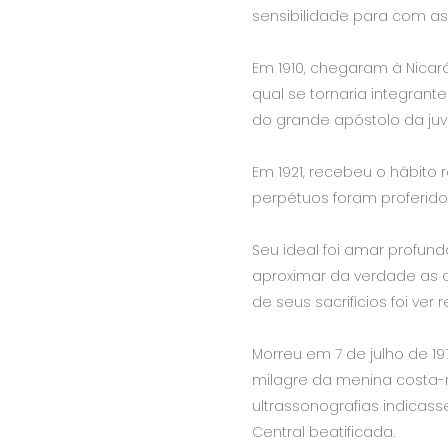
sensibilidade para com a
Em 1910, chegaram à Nicar
qual se tornaria integrant
do grande apóstolo da juv
Em 1921, recebeu o hábito
perpétuos foram proferido
Seu ideal foi amar profund
aproximar da verdade as c
de seus sacrifícios foi ver
Morreu em 7 de julho de 19
milagre da menina costa-r
ultrassonografias indicas
Central beatificada.