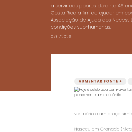
a servir aos pobres durante 46 
Costa Rica a fim de ajudar em con
Associação de Ajuda aos Necessit
condições sub-humanas.
07.07.2026
AUMENTAR FONTE +
vestuário a um preço simbó
Nasceu em Granada (Nicará