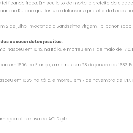
de foi ficando fraca. Em seu leito de morte, o prefeito da cid
ardino Realino que fosse o defensor e protetor de Lecce no 
em 2 de julho, invocando a Santíssima Virgem. Foi canonizado e
os os sacerdotes jesuítas:
o: Nasceu em 1642, na Itália, e morreu em 11 de maio de 1716.
ceu em 1606, na França, e morreu em 28 de janeiro de 1683. Foi
Nasceu em 1665, na Itália, e morreu em 7 de novembro de 1717. 
magem ilustrativa de ACI Digital.