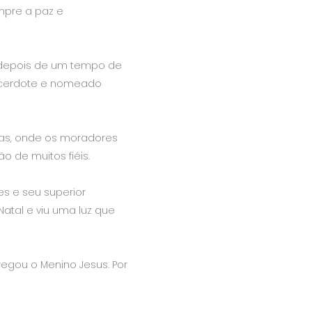
mpre a paz e
, depois de um tempo de
sacerdote e nomeado
ras, onde os moradores
o de muitos fiéis.
es e seu superior
atal e viu uma luz que
regou o Menino Jesus. Por