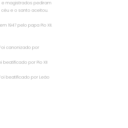
ade e magistrados pediram
céu e o santo aceitou.
m 1947 pelo papa Pio XII.
 Foi canonizado por
 beatificado por Pio XII
Foi beatificado por Leão