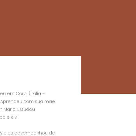
u em Carpi (Itália –
e. Aprendeu com sua mãe
 Maria. Estudou
 e civil.
odos eles desempenhou de