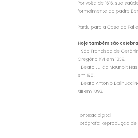
Por volta de 1616, sua saú
formalmente ao padre Bern
Partiu para a Casa do Pai 
Hoje também são celebrad
- São Francisco de Gerônim
Gregório XVI em 1839.
- Beato Julião Maunoir: Nas
em 1951.
- Beato Antonio Balinucci:
XIII em 1893.
Fonte:acidigital
Fotógrafo: Reprodução de i