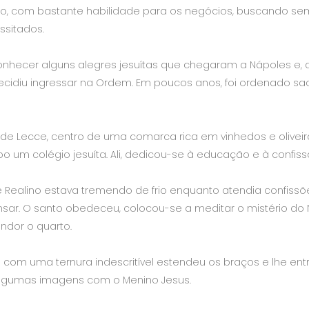
ão, com bastante habilidade para os negócios, buscando se
sitados.
onhecer alguns alegres jesuítas que chegaram a Nápoles e
decidiu ingressar na Ordem. Em poucos anos, foi ordenado 
 de Lecce, centro de uma comarca rica em vinhedos e olivei
um colégio jesuíta. Ali, dedicou-se à educação e à confissã
e Realino estava tremendo de frio enquanto atendia confissõ
r. O santo obedeceu, colocou-se a meditar o mistério do N
dor o quarto.
 com uma ternura indescritível estendeu os braços e lhe ent
algumas imagens com o Menino Jesus.