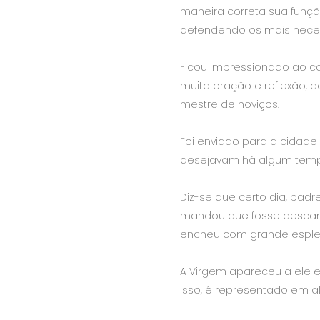
maneira correta sua funç
defendendo os mais neces
Ficou impressionado ao c
muita oração e reflexão, 
mestre de noviços.
Foi enviado para a cidade
desejavam há algum tempo 
Diz-se que certo dia, padr
mandou que fosse descansa
encheu com grande esplen
A Virgem apareceu a ele e
isso, é representado em 