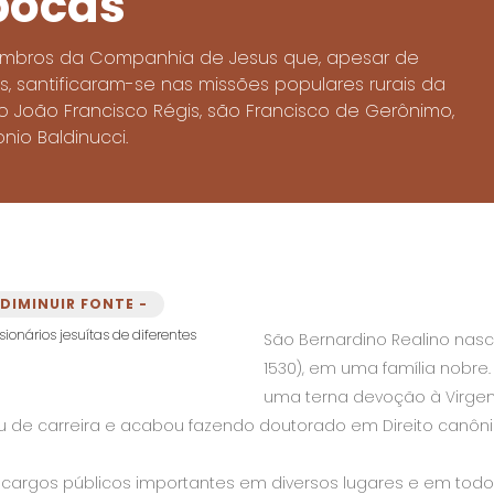
pocas
 membros da Companhia de Jesus que, apesar de
, santificaram-se nas missões populares rurais da
ão João Francisco Régis, são Francisco de Gerônimo,
nio Baldinucci.
DIMINUIR FONTE -
São Bernardino Realino nasce
1530), em uma família nobr
uma terna devoção à Virgem
de carreira e acabou fazendo doutorado em Direito canônico
do cargos públicos importantes em diversos lugares e em t