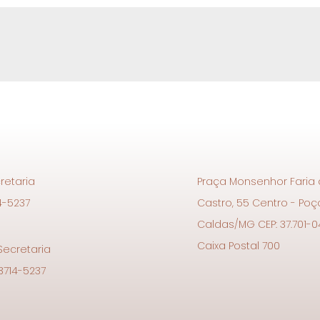
retaria
Praça Monsenhor Faria
4-5237
Castro, 55 Centro - Po
Caldas/MG CEP: 37.701-0
Caixa Postal 700
 Secretaria
 3714-5237