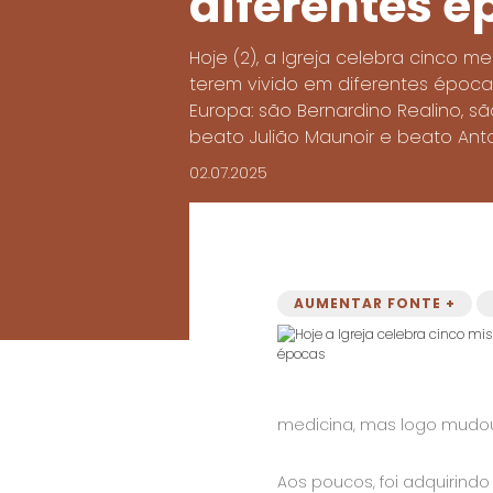
diferentes é
Hoje (2), a Igreja celebra cinco
terem vivido em diferentes épocas
Europa: são Bernardino Realino, s
beato Julião Maunoir e beato Anto
02.07.2025
AUMENTAR FONTE +
medicina, mas logo mudou 
Aos poucos, foi adquirin