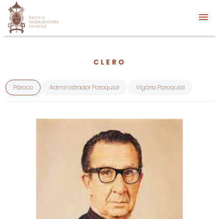
CLERO
Pároco
Administrador Paroquial
Vigário Paroquial